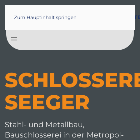
BRANDSCHUTZ
ÜBER
STARTSEITE
PROJEKTE
ST
Zum Hauptinhalt springen
/ WARTUNG
UNS
SCHLOSSER
SEEGER
Stahl- und Metallbau,
Bauschlosserei in der Metropol-