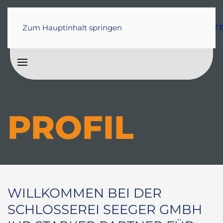
BRANDSCHUTZ
ÜBER
STARTSEITE
PROJEKTE
ST
Zum Hauptinhalt springen
/ WARTUNG
UNS
PROFIL
WILLKOMMEN BEI DER
SCHLOSSEREI SEEGER GMBH