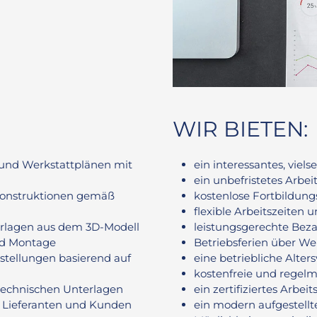
WIR BIETEN:
 und Werkstattplänen mit
ein interessantes, vie
ein unbefristetes Arbei
ukonstruktionen gemäß
kostenlose Fortbildun
flexible Arbeitszeiten
erlagen aus dem 3D-Modell
leistungsgerechte Beza
und Montage
Betriebsferien über We
tellungen basierend auf
eine betriebliche Alter
kostenfreie und regel
technischen Unterlagen
ein zertifiziertes Arb
t Lieferanten und Kunden
ein modern aufgestell