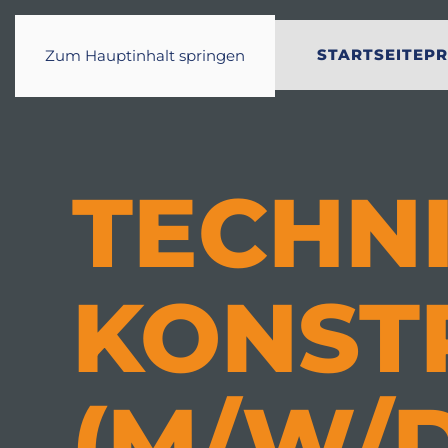
STARTSEITE
PR
Zum Hauptinhalt springen
TECHN
KONST
(M/W/D