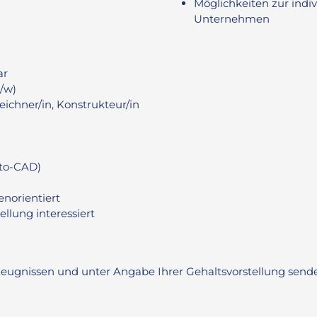
Möglichkeiten zur ind
Unternehmen
ar
/w)
ichner/in, Konstrukteur/in
to-CAD)
norientiert
ellung interessiert
Zeugnissen und unter Angabe Ihrer Gehaltsvorstellung send