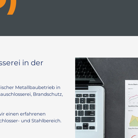
serei in der
discher Metallbaubetrieb in
uschlosserei, Brandschutz,
ir einen erfahrenen
chlosser- und Stahlbereich.