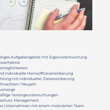
lseitiges Aufgabengebiet mit Eigenverantwortung
tsverhältnis
gsmöglichkeiten
 und individuelle Homeofficevereinbarung
hlung mit individueller Zielvereinbarung
ihnachten / Neujahr
svorsorge
mäßige Vorsorgeuntersuchungen
eitsschutz-Management
tes Unternehmen mit einem motivierten Team