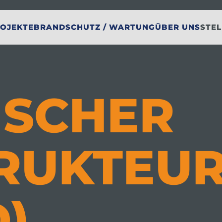
OJEKTE
BRANDSCHUTZ / WARTUNG
ÜBER UNS
STE
ISCHER
RUKTEU
)